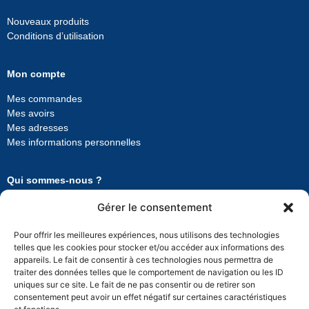
Nouveaux produits
Conditions d’utilisation
Mon compte
Mes commandes
Mes avoirs
Mes adresses
Mes informations personnelles
Qui sommes-nous ?
Ouest Sols Matériels
Gérer le consentement
Pour offrir les meilleures expériences, nous utilisons des technologies
Contactez-nous
telles que les cookies pour stocker et/ou accéder aux informations des
appareils. Le fait de consentir à ces technologies nous permettra de
Ouest Sols Matériels
traiter des données telles que le comportement de navigation ou les ID
8 bis Rue Jean Mermoz
uniques sur ce site. Le fait de ne pas consentir ou de retirer son
44980 Sainte-Luce-sur-Loire
consentement peut avoir un effet négatif sur certaines caractéristiques