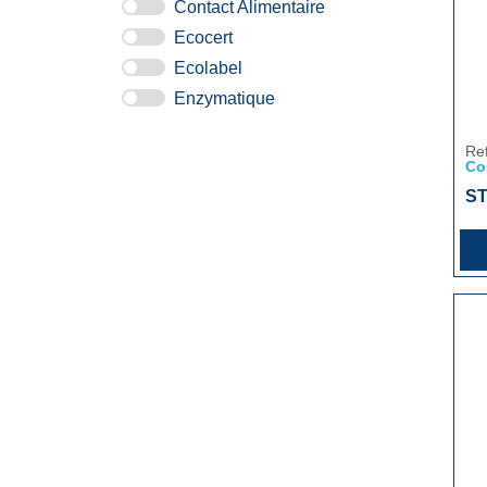
Contact Alimentaire
Ecocert
Ecolabel
Enzymatique
Re
Co
S