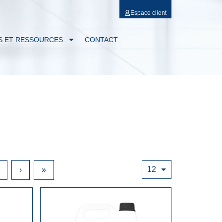
Espace client
S ET RESSOURCES
CONTACT
12
›
»