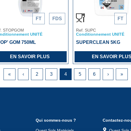
FT
FDS
FT
f. STOPGOM
Ref. SUPC
nditionnement UNITÉ
Conditionnement UNITÉ
OP' GOM 750ML
SUPERCLEAN 5KG
EN SAVOIR PLUS
EN SAVOIR PLU
«
‹
2
3
4
5
6
›
»
Qui sommes-nous ?
Contactez-no
s
Ouest Sols Matériels
Ouest Sols 