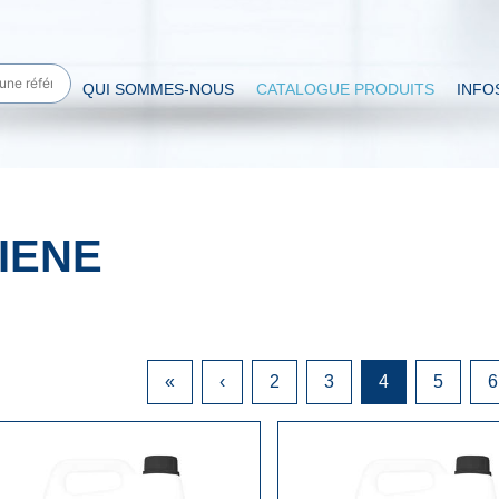
QUI SOMMES-NOUS
CATALOGUE PRODUITS
INFO
IENE
«
‹
2
3
4
5
6