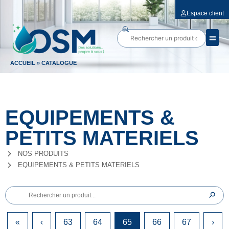
Espace client
ACCUEIL
»
CATALOGUE
EQUIPEMENTS &
PETITS MATERIELS
NOS PRODUITS
EQUIPEMENTS & PETITS MATERIELS
⚲
✕
«
‹
63
64
65
66
67
›